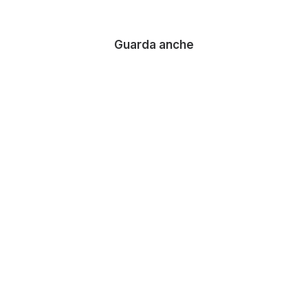
Guarda anche
TenX | Sui Jianguo