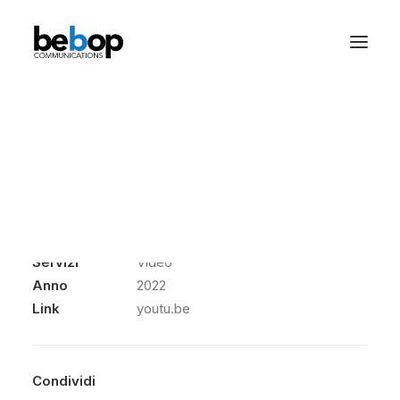
AMG Marmi
Documentazione video delle fasi di scoppiatura per la
realizzazione di marmo alleggerito. Produzione in
collaborazione con Fabio Aiazzi.
Cliente
AMG Marmi
Servizi
Video
Anno
2022
Link
youtu.be
Condividi